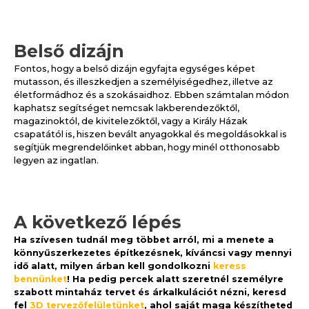
Belső dizájn
Fontos, hogy a belső dizájn egyfajta egységes képet
mutasson, és illeszkedjen a személyiségedhez, illetve az
életformádhoz és a szokásaidhoz. Ebben számtalan módon
kaphatsz segítséget nemcsak lakberendezőktől,
magazinoktól, de kivitelezőktől, vagy a Király Házak
csapatától is, hiszen bevált anyagokkal és megoldásokkal is
segítjük megrendelőinket abban, hogy minél otthonosabb
legyen az ingatlan.
A következő lépés
Ha szívesen tudnál meg többet arról, mi a menete a
könnyűszerkezetes építkezésnek, kíváncsi vagy mennyi
idő alatt, milyen árban kell gondolkozni
keress
bennünket
! Ha pedig percek alatt szeretnél személyre
szabott mintaház tervet és árkalkulációt nézni, keresd
fel
3D tervezőfelületünket
, ahol saját maga készítheted