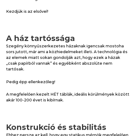
Kezdjük is az elsővel!
A ház tartóssága
Szegény könnyűszerkezetes házaknak igencsak mostoha
sors jutott, már ami a közhiedelmeket illeti. A technológia és
az elemek miatt sokan gondolják azt, hogy ezek a házak
„csak papírból vannak” és egyébként abszolúte nem
tartósak.
Pedig épp ellenkezőleg!
A megfelelően kezelt HÉT táblák, ideális körülmények között
akár 100-200 évet is kibírnak.
Konstrukció és stabilitás
Ehhez persze az kell, hogy egy statikus mérnök megfelelően