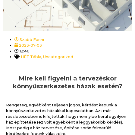
Szabó Fanni
2023-07-03
12:40
HÉT Tábla
,
Uncategorized
Mire kell figyelni a tervezéskor
könnyűszerkezetes házak esetén?
Rengeteg, egyébként teljesen jogos, kérdést kapunk a
könnyűszerkezetes házakkal kapcsolatban. Azt már
részletesebben is kifejtettük, hogy mennyibe kerül egy ilyen
ház építtetése (ez volt egyébként a leggyakoribb kérdés).
Most pedig a ház tervezése, építése során felmerülő
kérdésekre fogunk válaszolni.