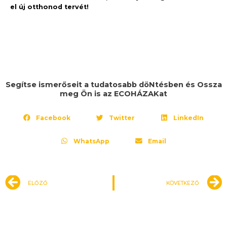
el új otthonod tervét!
Segítse ismerőseit a tudatosabb döNtésben és Ossza
meg Ön is az ECOHÁZAKat
Facebook
Twitter
LinkedIn
WhatsApp
Email
Előző
ELŐZŐ
KÖVETKEZŐ