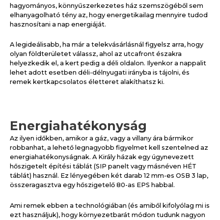
hagyományos, könnyűszerkezetes ház szemszögéből sem
elhanyagolható tény az, hogy energetikailag mennyire tudod
hasznosítani a nap energiáját.
A legideálisabb, ha már a telekvásárlásnál figyelsz arra, hogy
olyan földterületet válassz, ahol az utcafront északra
helyezkedik el, a kert pedig a déli oldalon. Ilyenkor a nappalit
lehet adott esetben déli-délnyugati irányba is tájolni, és
remek kertkapcsolatos életteret alakíthatsz ki.
Energiahatékonyság
Az ilyen időkben, amikor a gáz, vagy a villany ára bármikor
robbanhat, a lehető legnagyobb figyelmet kell szentelned az
energiahatékonyságnak. A Király házak egy úgynevezett
hőszigetelt építési táblát (SIP panelt vagy másnéven HÉT
táblát) használ. Ez lényegében két darab 12 mm-es OSB 3 lap,
összeragasztva egy hőszigetelő 80-as EPS habbal.
Ami remek ebben a technológiában (és amiből kifolyólag mi is
ezt használjuk), hogy környezetbarát módon tudunk nagyon