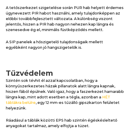
A tetőszerkezet szigetelése során PUR hab helyett érdemes
úgynevezett PIR habot használni, amely tulajdonképpen az
előbbi továbbfejlesztett változata. A különbség viszont
jelentős, hiszen a PIR hab nagyon nehezen kap lángra és
szenesedve ég el, minimális füstképződés mellett.
A SIP panelek a hőszigetelő tulajdonságaik mellett
egyébként nagyon jó hangszigetelők is.
Tűzvédelem
Szintén sok tévhit él azzal kapcsolatban, hogy a
könnyűszerkezetes házak pillanatok alatt lángra kapnak,
hiszen fából épülnek. Való igaz, hogy a faszerkezet hamarabb
lángra kap, mint adott esetben a tégla, azonban a
HÉT
táblákra belülre
, egy 12 mm-es tűzálló gipszkarton felületet
helyezünk.
Ráadásul a táblák közötti EPS hab szintén égéskésleltető
anyagokat tartalmaz, amely elfojtja a tüzet.