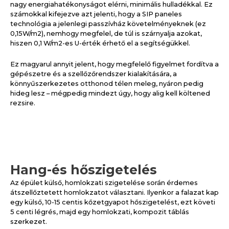
nagy energiahatékonyságot elérni, minimális hulladékkal. Ez
számokkal kifejezve azt jelenti, hogy a SIP paneles
technológia a jelenlegi passzívház követelményeknek (ez
0,15W/m2), nemhogy megfelel, de túl is szárnyalja azokat,
hiszen 0,1 W/m2-es U-érték érhető el a segítségükkel.
Ez magyarul annyit jelent, hogy megfelelő figyelmet fordítva a
gépészetre és a szellőzőrendszer kialakítására, a
könnyűszerkezetes otthonod télen meleg, nyáron pedig
hideg lesz – mégpedig mindezt úgy, hogy alig kell költened
rezsire.
Hang-és hőszigetelés
Az épület külső, homlokzati szigetelése során érdemes
átszellőztetett homlokzatot választani. Ilyenkor a falazat kap
egy külső, 10-15 centis kőzetgyapot hőszigetelést, ezt követi
5 centi légrés, majd egy homlokzati, kompozit táblás
szerkezet.