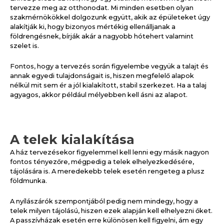
tervezze meg az otthonodat. Mi minden esetben olyan
szakmérnökökkel dolgozunk együtt, akik az épületeket úgy
alakítják ki, hogy bizonyos mértékig ellenálljanak a
földrengésnek, bírják akár a nagyobb hótehert valamint
szelet is.
Fontos, hogy a tervezés során figyelembe vegyük a talajt és
annak egyedi tulajdonságait is, hiszen megfelelő alapok
nélkül mit sem ér a jól kialakított, stabil szerkezet. Ha a talaj
agyagos, akkor például mélyebben kell ásni az alapot.
A telek kialakítása
A ház tervezésekor figyelemmel kell lenni egy másik nagyon
fontos tényezőre, mégpedig a telek elhelyezkedésére,
tájolására is. A meredekebb telek esetén rengeteg a plusz
földmunka.
A nyílászárók szempontjából pedig nem mindegy, hogy a
telek milyen tájolású, hiszen ezek alapján kell elhelyezni őket.
A passzívházak esetén erre különösen kell figyelni, ám egy