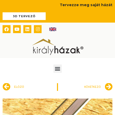
Skip
Tervezze meg saját házát
to
content
3D TERVEZŐ
Facebook
Youtube
Linkedin
Instagram
Menü
Előző
ELŐZŐ
KÖVETKEZŐ