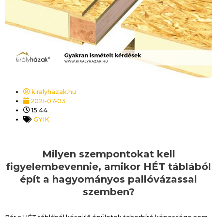
kiralyhazak.hu
2021-07-03
15:44
GYIK
Milyen szempontokat kell
figyelembevennie, amikor HÉT táblából
épít a hagyományos pallóvázassal
szemben?