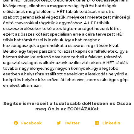
Bár a HÉT táblából készülő épületek teherbíró képessége nem
kívánja meg, ellenben a magyarországi építési hatóságok
előírásának megfelelően, a HÉT táblák toldásait méretre
szabott gerendákkal végezzük, melyeket méretezett minőségi
építő csavarokkal rögzítünk egymáshoz. A HÉT táblák
összeszerelésekor tökéletes légtömörséget hozunk létre,
ezért az összes kötést speciálisan erre a célra tervezett HÉT
tábla habtömítéssel is lezárjuk, így a hab maghoz
hozzáragasztjuk a gerendákat a csavaros rögzítésen kívül.
Belülről egy teljes párazáró fóliázást kapnak a falfelületek, így a
háztartásban keletkező pára nem terheli a falakat. Párazáró
ragasztószalagot is alkalmazunk az illesztéseken. A HÉT táblák
további nagy előnye, hogy nagyon könnyűek, így a legtöbb
esetben a helyszínre szállított panelokat a lerakodás helyéről a
beépítés helyére kézi erővel át lehet vinni, nem szükséges gépi
emelést alkalmazni.
Segítse ismerőseit a tudatosabb döNtésben és Ossza
meg Ön is az ECOHÁZAKat
Facebook
Twitter
LinkedIn