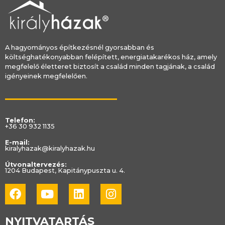
A hagyományos építkezésnél gyorsabban és
költséghatékonyabban felépített, energiatakarékos ház, amely
megfelelő életteret biztosít a család minden tagjának, a család
igényeinek megfelelően.
Telefon:
+36 30 932 1135
E-mail:
kiralyhazak@kiralyhazak.hu
Útvonaltervezés:
1204 Budapest, Kapitánypuszta u. 4.
Facebook
Youtube
Linkedin
Instagram
NYITVATARTÁS