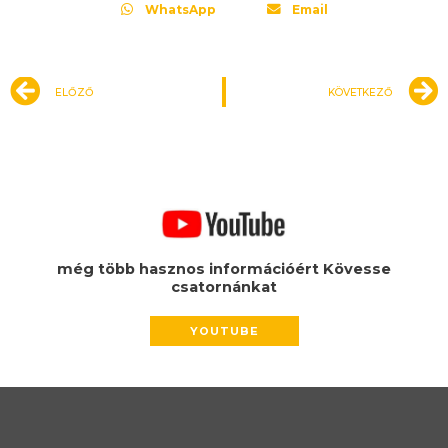
WhatsApp
Email
Előző
ELŐZŐ
KÖVETKEZŐ
még több hasznos információért Kövesse
csatornánkat
YOUTUBE