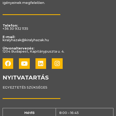
igényeinek megfelelően.
Telefon:
+36 30 932 1135
E-mail:
kiralyhazak@kiralyhazak.hu
Útvonaltervezés:
1204 Budapest, Kapitánypuszta u. 4.
Facebook
Youtube
Linkedin
Instagram
NYITVATARTÁS
EGYEZTETÉS SZÜKSÉGES
Hétfő
8:00 – 16:45