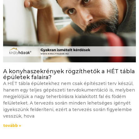
A konyhaszekrények rögzíthetők a HÉT tábla
épületek falaira?
A HÉT tábla épületekhez nem csak építészeti terv készül,
hanem egy teljes gépészeti tervdokumentáció is, melyben
megjelöljük a nagy teherbírásra kialakított fal és födém
felületeket. A tervezés során minden lehetséges igényét
igyekszünk felderíteni, ezért a tervezés során figyelembe
vesszük, hova
tovább »