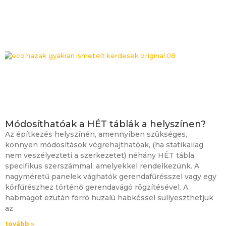
Módosíthatóak a HÉT táblák a helyszínen?
Az építkezés helyszínén, amennyiben szükséges,
könnyen módosítások végrehajthatóak, (ha statikailag
nem veszélyezteti a szerkezetet) néhány HÉT tábla
specifikus szerszámmal, amelyekkel rendelkezünk. A
nagyméretű panelek vághatók gerendafűrésszel vagy egy
körfűrészhez történő gerendavágó rögzítésével. A
habmagot ezután forró huzalú habkéssel süllyeszthetjük
az
tovább »