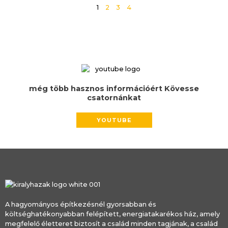
1
2
3
4
még több hasznos információért Kövesse
csatornánkat
YOUTUBE
A hagyományos építkezésnél gyorsabban és
költséghatékonyabban felépített, energiatakarékos ház, amely
megfelelő életteret biztosít a család minden tagjának, a család