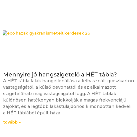
Mennyire jó hangszigetelő a HÉT tábla?
A HÉT tábla falak hangellenállása a felhasznált gipszkarton
vastagságától, a külső bevonattól és az alkalmazott
szigetelőhab mag vastagságától függ. A HÉT táblák
különösen hatékonyan blokkolják a magas frekvenciájú
zajokat, és a legtöbb lakástulajdonos kimondottan kedveli
a HÉT táblából épült háza
tovább »