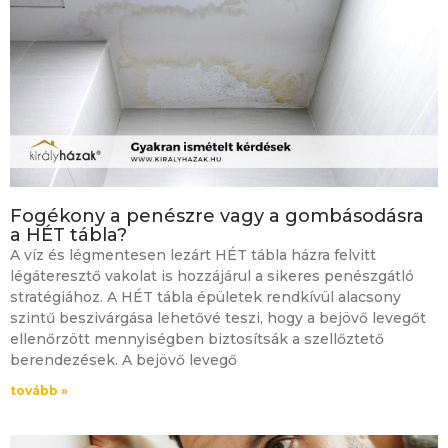
Fogékony a penészre vagy a gombásodásra
a HÉT tábla?
A víz és légmentesen lezárt HÉT tábla házra felvitt
légáteresztő vakolat is hozzájárul a sikeres penészgátló
stratégiához. A HÉT tábla épületek rendkívül alacsony
szintű beszivárgása lehetővé teszi, hogy a bejövő levegőt
ellenőrzött mennyiségben biztosítsák a szellőztető
berendezések. A bejövő levegő
tovább »