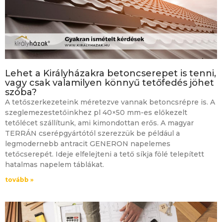
Lehet a Királyházakra betoncserepet is tenni,
vagy csak valamilyen könnyű tetőfedés jöhet
szóba?
A tetőszerkezeteink méretezve vannak betoncsrépre is. A
szeglemezestetőinkhez pl 40×50 mm-es előkezelt
tetőlécet szállítunk, ami kimondottan erős. A magyar
TERRÁN cserépgyártótól szerezzük be például a
legmodernebb antracit GENERON napelemes
tetőcserepét. Ideje elfelejteni a tető síkja fölé telepített
hatalmas napelem táblákat.
tovább »