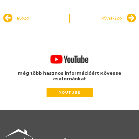
Előző
ELŐZŐ
KÖVETKEZŐ
még több hasznos információért Kövesse
csatornánkat
YOUTUBE