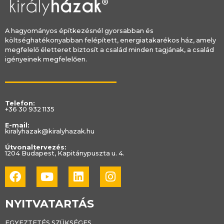
A hagyományos építkezésnél gyorsabban és
költséghatékonyabban felépített, energiatakarékos ház, amely
megfelelő életteret biztosít a család minden tagjának, a család
igényeinek megfelelően.
Telefon:
+36 30 932 1135
E-mail:
kiralyhazak@kiralyhazak.hu
Útvonaltervezés:
1204 Budapest, Kapitánypuszta u. 4.
Facebook
Youtube
Linkedin
Instagram
NYITVATARTÁS
EGYEZTETÉS SZÜKSÉGES