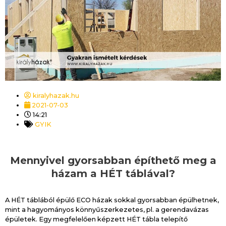
kiralyhazak.hu
2021-07-03
14:21
GYIK
Mennyivel gyorsabban építhető meg a
házam a HÉT táblával?
A HÉT táblából épülő ECO házak sokkal gyorsabban épülhetnek,
mint a hagyományos könnyűszerkezetes, pl. a gerendavázas
épületek. Egy megfelelően képzett HÉT tábla telepítő