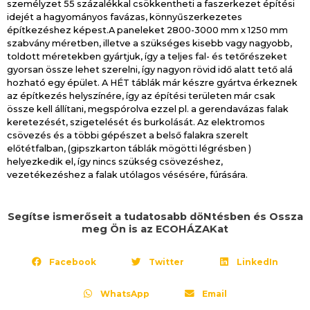
személyzet 55 százalékkal csökkentheti a faszerkezet építési
idejét a hagyományos favázas, könnyűszerkezetes
építkezéshez képest.A paneleket 2800-3000 mm x 1250 mm
szabvány méretben, illetve a szükséges kisebb vagy nagyobb,
toldott méretekben gyártjuk, így a teljes fal- és tetőrészeket
gyorsan össze lehet szerelni, így nagyon rövid idő alatt tető alá
hozható egy épület. A HÉT táblák már készre gyártva érkeznek
az építkezés helyszínére, így az építési területen már csak
össze kell állítani, megspórolva ezzel pl. a gerendavázas falak
keretezését, szigetelését és burkolását. Az elektromos
csövezés és a többi gépészet a belső falakra szerelt
előtétfalban, (gipszkarton táblák mögötti légrésben )
helyezkedik el, így nincs szükség csövezéshez,
vezetékezéshez a falak utólagos vésésére, fúrására.
Segítse ismerőseit a tudatosabb döNtésben és Ossza
meg Ön is az ECOHÁZAKat
Facebook
Twitter
LinkedIn
WhatsApp
Email