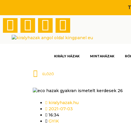
Skip
T
to
content
Facebook
Youtube
Linkedin
Instagra
KIRÁLY HÁZAK
MINTAHÁZAK
RÓ
Előző
ELŐZŐ
kiralyhazak.hu
2021-07-03
16:34
GYIK