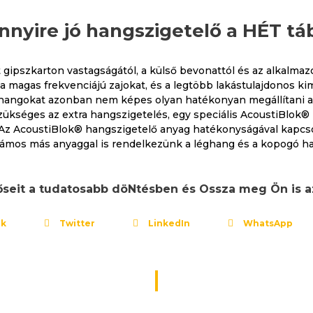
nyire jó hangszigetelő a HÉT tá
t gipszkarton vastagságától, a külső bevonattól és az alkalma
 magas frekvenciájú zajokat, és a legtöbb lakástulajdonos ki
 hangokat azonban nem képes olyan hatékonyan megállítani a 
zükséges az extra hangszigetelés, egy speciális AcoustiBlok®
. Az AcoustiBlok® hangszigetelő anyag hatékonyságával kapcs
zámos más anyaggal is rendelkezünk a léghang és a kopogó han
őseit a tudatosabb döNtésben és Ossza meg Ön is
ok
Twitter
LinkedIn
WhatsApp