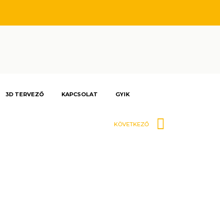
3D TERVEZŐ
KAPCSOLAT
GYIK
Követk
KÖVETKEZŐ