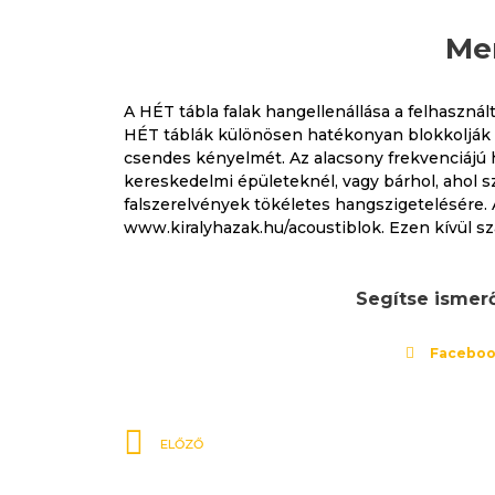
Men
A HÉT tábla falak hangellenállása a felhasznál
HÉT táblák különösen hatékonyan blokkolják a
csendes kényelmét. Az alacsony frekvenciájú
kereskedelmi épületeknél, vagy bárhol, ahol s
falszerelvények tökéletes hangszigetelésére
www.kiralyhazak.hu/acoustiblok. Ezen kívül s
Segítse ismer
Facebo
Előző
ELŐZŐ