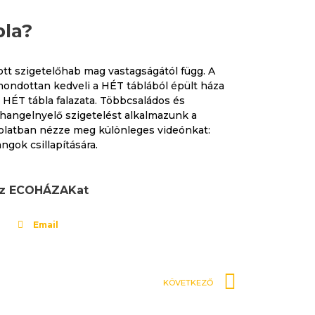
bla?
zott szigetelőhab mag vastagságától függ. A
mondottan kedveli a HÉT táblából épült háza
HÉT tábla falazata. Többcsaládos és
 hangelnyelő szigetelést alkalmazunk a
olatban nézze meg különleges videónkat:
gok csillapítására.
 az ECOHÁZAKat
Email
Követk
KÖVETKEZŐ