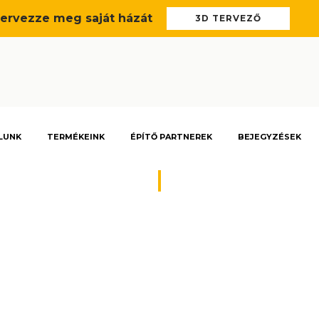
ervezze meg saját házát
3D TERVEZŐ
m
LUNK
TERMÉKEINK
ÉPÍTŐ PARTNEREK
BEJEGYZÉSEK