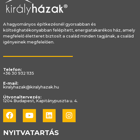
A hagyományos építkezésnél gyorsabban és
költséghatékonyabban felépített, energiatakarékos ház, amely
megfelelő életteret biztosít a család minden tagjának, a család
igényeinek megfelelően.
Telefon:
+36 30 932 1135
E-mail:
kiralyhazak@kiralyhazak.hu
Útvonaltervezés:
1204 Budapest, Kapitánypuszta u. 4.
Facebook
Youtube
Linkedin
Instagram
NYITVATARTÁS