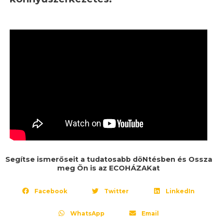
Segítse ismerőseit a tudatosabb döNtésben és Ossza
meg Ön is az ECOHÁZAKat
Facebook
Twitter
LinkedIn
WhatsApp
Email