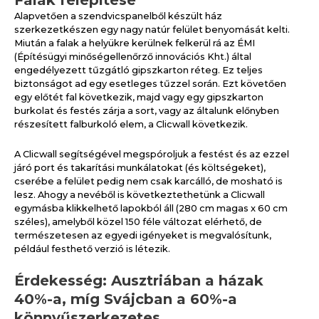
Falak felépítése
Alapvetően a szendvicspanelből készült ház
szerkezetkészen egy nagy natúr felület benyomását kelti.
Miután a falak a helyükre kerülnek felkerül rá az ÉMI
(Építésügyi minőségellenőrző innovációs Kht.) által
engedélyezett tűzgátló gipszkarton réteg. Ez teljes
biztonságot ad egy esetleges tűzzel során. Ezt követően
egy előtét fal következik, majd vagy egy gipszkarton
burkolat és festés zárja a sort, vagy az általunk előnyben
részesített falburkoló elem, a Clicwall következik.
A Clicwall segítségével megspóroljuk a festést és az ezzel
járó port és takarítási munkálatokat (és költségeket),
cserébe a felület pedig nem csak karcálló, de mosható is
lesz. Ahogy a nevéből is következtethetünk a Clicwall
egymásba klikkelhető lapokból áll (280 cm magas x 60 cm
széles), amelyből közel 150 féle változat elérhető, de
természetesen az egyedi igényeket is megvalósítunk,
például festhető verzió is létezik.
Érdekesség: Ausztriában a házak
40%-a, míg Svájcban a 60%-a
könnyűszerkezetes.