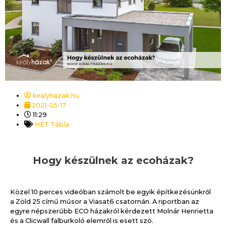
kiralyhazak.hu
2021-05-17
11:29
HÉT Tábla
Hogy készülnek az ecoházak?
Közel 10 perces videóban számolt be egyik építkezésünkről
a Zöld 25 című műsor a Viasat6 csatornán. A riportban az
egyre népszerűbb ECO házakról kérdezett Molnár Henrietta
és a Clicwall falburkoló elemről is esett szó.