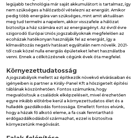
legújabb technológia már saját akkumulátort is tartalmaz, így
nem szükséges a hálózatból vételezni az energiát. Amikor
pedig több energiára van szükséges, mint amit aktuálisan
meg tud termelni a napelem, akkor visszafele a hálózat
biztosítja a ház számára ezt az energiaigényt. Az évről évre
szigorodó Európai Uniós jogszabályoknak megfelelően az
ecoházak hatékonyan használják fel az energiát, így a
klímaváltozás negatív hatásait egyáltalán nem növelik. 2021-
től csak közel nulla energiás épületeket lehet használatba
venni. Ennek a célkitűzésnek cégünk évek óta megfelel.
Környezettudatosság
A jogszabályok mellett az építkezők növekvő elvárásaiban és
igényeiben is partner a Király-Panel Kft a hőszigetelt építési
táblának köszönhetően. Fontos számunkra, hogy
megvalósítsuk a családok elképzeléseit, mivel érezhetően
egyre inkább előtérbe kerül a környezettudatos élet és a
hulladék gazdálkodás fontossága. Emellett fontos elvünk,
hogy a házak fő alkotó eleme, a fa csak fenntartható
erdőgazdálkodásból származhat, ezzel is biztosítva
környezetünk megóvását.