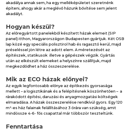
akadálya annak sem, ha egy melléképületet szeretnénk
építeni, ahogy akár a meglévő házunk bővítése sem jelent
akadályt.
Hogyan készül?
Az előregyártott panelekből készített házak elemeit (SIP
panel) itthon, Magyarországon Budapesten gyártjuk. Két OSB
lap közé egy speciális polisztirol hab és ragasztó kerül, majd
préseléssel jön létre az adott elem. A méretezését az
építészek, statikusok illetve a gépészek végzik. Gyártás
után az elkészült elemeket a helyszínre szállítjuk, majd
megkezdődhet a ház összeszerelése.
Mik az ECO házak előnyei?
Az egyik legfontosabb előnye az építkezés gyorsasága
mellett – a logisztikának és a felépítésnek köszönhetően – a
rárakódott építési, daruzási és anyagmozgatási költségek
elmaradása. A házak összeszerelése rendkívül gyors. Egy 120
m²-es ház falainak felállításához 3 órára van szükség, amit
mindössze 4-6- fős csapattal már többször teszteltünk.
Fenntartása