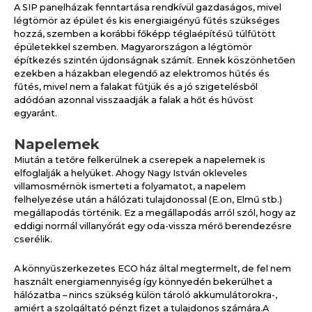
A SIP panelházak fenntartása rendkívül gazdaságos, mivel
légtömör az épület és kis energiaigényű fűtés szükséges
hozzá, szemben a korábbi főképp téglaépítésű túlfűtött
épületekkel szemben. Magyarországon a légtömör
építkezés szintén újdonságnak számít. Ennek köszönhetően
ezekben a házakban elegendő az elektromos hűtés és
fűtés, mivel nem a falakat fűtjük és a jó szigetelésből
adódóan azonnal visszaadják a falak a hőt és hűvöst
egyaránt.
Napelemek
Miután a tetőre felkerülnek a cserepek a napelemek is
elfoglalják a helyüket. Ahogy Nagy István okleveles
villamosmérnök ismerteti a folyamatot, a napelem
felhelyezése után a hálózati tulajdonossal (E.on, Elmű stb.)
megállapodás történik. Ez a megállapodás arról szól, hogy az
eddigi normál villanyórát egy oda-vissza mérő berendezésre
cserélik.
A könnyűszerkezetes ECO ház által megtermelt, de fel nem
használt energiamennyiség így könnyedén bekerülhet a
hálózatba – nincs szükség külön tároló akkumulátorokra-,
amiért a szolgáltató pénzt fizet a tulajdonos számára.A