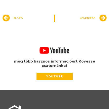
Előző
ELŐZŐ
KÖVETKEZŐ
még több hasznos információért Kövesse
csatornánkat
YOUTUBE