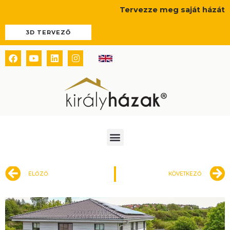
Skip
Tervezze meg saját házát
to
content
3D TERVEZŐ
Facebook
Youtube
Linkedin
Instagram
Menü
Előző
ELŐZŐ
KÖVETKEZŐ