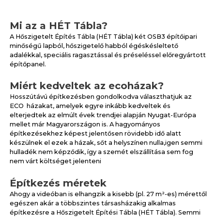
Mi az a HÉT Tábla?
A Hőszigetelt Építés Tábla (HÉT Tábla) két OSB3 építőipari
minőségű lapból, hőszigetelő habból égéskésleltető
adalékkal, speciális ragasztással és préseléssel előregyártott
építőpanel.
Miért kedveltek az ecoházak?
Hosszútávú építkezésben gondolkodva választhatjuk az
ECO házakat, amelyek egyre inkább kedveltek és
elterjedtek az elmúlt évek trendjei alapján Nyugat-Európa
mellet már Magyarországon is. A hagyományos
építkezésekhez képest jelentősen rövidebb idő alatt
készülnek el ezek a házak, sőt a helyszínen nulla,igen semmi
hulladék nem képződik, így a szemét elszállítása sem fog
nem várt költséget jelenteni
Építkezés méretek
Ahogy a videóban is elhangzik a kisebb (pl. 27 m²-es) mérettől
egészen akár a többszintes társasházakig alkalmas
építkezésre a Hőszigetelt Építési Tábla (HÉT Tábla). Semmi