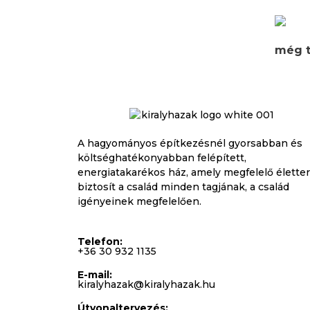
még t
A hagyományos építkezésnél gyorsabban és
költséghatékonyabban felépített,
energiatakarékos ház, amely megfelelő élette
biztosít a család minden tagjának, a család
igényeinek megfelelően.
Telefon:
+36 30 932 1135
E-mail:
kiralyhazak@kiralyhazak.hu
Útvonaltervezés: