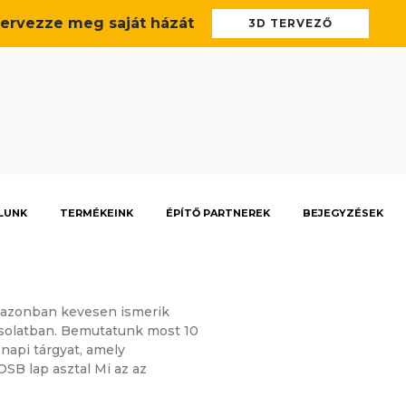
ervezze meg saját házát
3D TERVEZŐ
LUNK
TERMÉKEINK
ÉPÍTŐ PARTNEREK
BEJEGYZÉSEK
, azonban kevesen ismerik
pcsolatban. Bemutatunk most 10
napi tárgyat, amely
SB lap asztal Mi az az