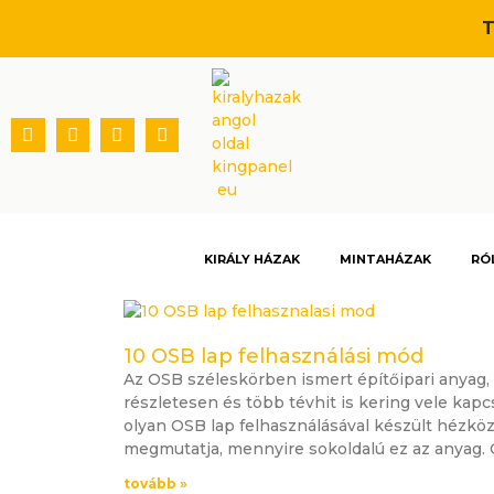
Skip
T
to
content
Facebook
Youtube
Linkedin
Instagram
KIRÁLY HÁZAK
MINTAHÁZAK
RÓ
10 OSB lap felhasználási mód
Az OSB széleskörben ismert építőipari anyag
részletesen és több tévhit is kering vele ka
olyan OSB lap felhasználásával készült hézköz
megmutatja, mennyire sokoldalú ez az anyag. O
tovább »